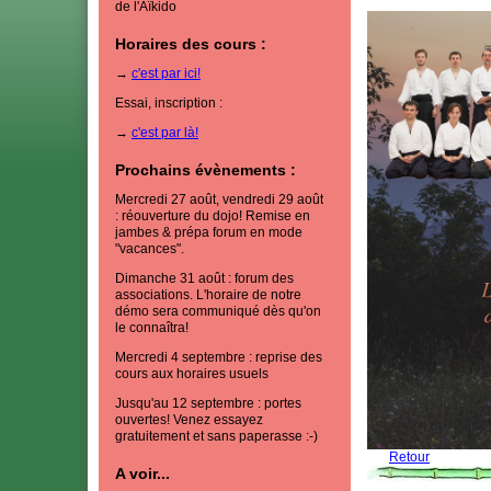
de l'Aïkido
Horaires des cours :
→
c'est par ici!
Essai, inscription :
→
c'est par là!
Prochains évènements :
Mercredi 27 août, vendredi 29 août
: réouverture du dojo! Remise en
jambes & prépa forum en mode
"vacances".
Dimanche 31 août : forum des
associations. L'horaire de notre
démo sera communiqué dès qu'on
le connaîtra!
Mercredi 4 septembre : reprise des
cours aux horaires usuels
Jusqu'au 12 septembre : portes
ouvertes! Venez essayez
gratuitement et sans paperasse :-)
Retour
A voir...