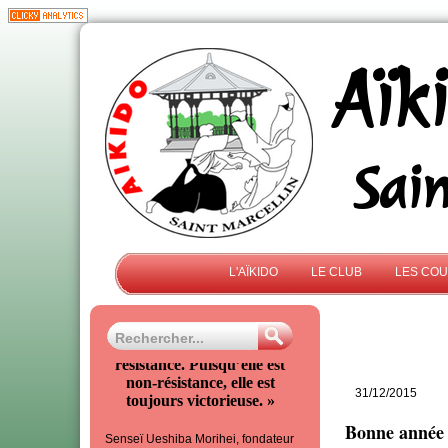
Aïk
Sai
L'AÏKIDO
LE CLUB
LES CO
« L’Aïkido est la non-
résistance. Puisqu’elle est
non-résistance, elle est
31/12/2015
toujours victorieuse. »
Bonne année
Senseï Ueshiba Morihei, fondateur