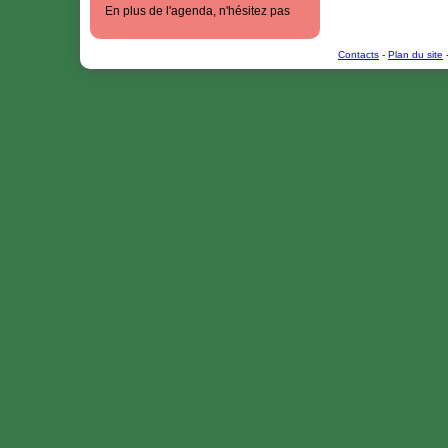
En plus de l'agenda, n'hésitez pas
à consulter :
- la rubrique du site "
la vie du club
"
qui rapporte les petits et grands
Contacts
-
Plan du site
-
événements de l'aikido club de
Saint-Marcellin;
- les
photos
de tous ces
évènements
-
notre page facebook
(mise a jour
plus souvent que le site web!)