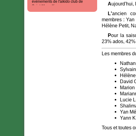
événements de l'aikido club de
Aujourd'hui
Saint-Marcellin;
- les
photos
de tous ces
L'ancien conseil d'administration (2025-2026) était constitué de 8
évènements
-
notre page facebook
(mise a jour
membres : Yan 
plus souvent que le site web!)
Hélène Petit, N
Pour la saison 2024-2025, le club comptait 71 membres (23% enfants,
23% ados, 42% A
Les membres du
Nathan 
Sylvain
Hélène 
David G
Marion 
Mariann
Lucie 
Shalim
Yan Mé
Yann K
Tous et toutes o