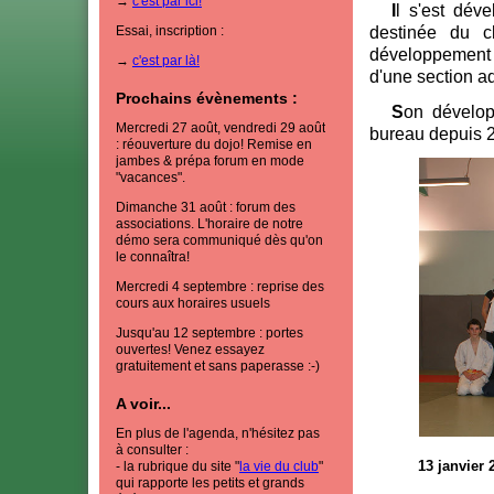
Il s'est développé sous la houlette de Daniel Robin qui présida à la
Essai, inscription :
destinée du c
développement e
→
c'est par là!
d'une section ado
Prochains évènements :
Son développement s'est poursuivi avec Francis Barnier, membre du
Mercredi 27 août, vendredi 29 août
bureau depuis 2
: réouverture du dojo! Remise en
jambes & prépa forum en mode
"vacances".
Dimanche 31 août : forum des
associations. L'horaire de notre
démo sera communiqué dès qu'on
le connaîtra!
Mercredi 4 septembre : reprise des
cours aux horaires usuels
Jusqu'au 12 septembre : portes
ouvertes! Venez essayez
gratuitement et sans paperasse :-)
A voir...
En plus de l'agenda, n'hésitez pas
à consulter :
- la rubrique du site "
la vie du club
"
13 janvier
qui rapporte les petits et grands