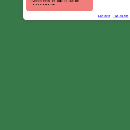
événements de l'aikido club de
Saint-Marcellin;
- les
photos
de tous ces
évènements
Contacts
-
Plan du site
-
-
notre page facebook
(mise a jour
plus souvent que le site web!)