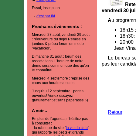
Rete
Essai, inscription :
vendredi 30 jui
→
c'est par là!
Au program
Prochains évènements :
18h15 :
Mercredi 27 août, vendredi 29 août
18h30:
: réouverture du dojo! Remise en
20h00 
jambes & prépa forum en mode
Jean Vinay
"vacances".
Dimanche 31 août : forum des
Le bureau sera à renouveler: le président et la trésorière ne renouvellent
associations. L'horaire de notre
pas leur candid
démo sera communiqué dès qu'on
le connaîtra!
Mercredi 4 septembre : reprise des
cours aux horaires usuels
Jusqu'au 12 septembre : portes
ouvertes! Venez essayez
gratuitement et sans paperasse :-)
A voir...
Retour
En plus de l'agenda, n'hésitez pas
à consulter :
- la rubrique du site "
la vie du club
"
qui rapporte les petits et grands