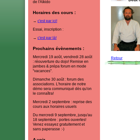
Deux n
de l'Aïkido
Horaires des cours :
→
c'est par ici!
Essai, inscription :
→
c'est par là!
Prochains évènements :
Mercredi 19 août, vendredi 28 août
Retour
: réouverture du dojo! Remise en
jambes & prépa forum en mode
"vacances".
Dimanche 30 août : forum des
associations. L'horaire de notre
démo sera communiqué dès qu'on
le connaîtra!
Mercredi 2 septembre : reprise des
cours aux horaires usuels
Du mercredi 9 septembre, jusqu'au
18 septembre : portes ouvertes!
Venez essayez gratuitement et
sans paperasse :-)
A voir...