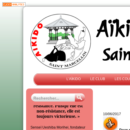
Aïk
Sai
L'AÏKIDO
LE CLUB
LES CO
« L’Aïkido est la non-
résistance. Puisqu’elle est
non-résistance, elle est
10/06/2017
toujours victorieuse. »
Senseï Ueshiba Morihei, fondateur